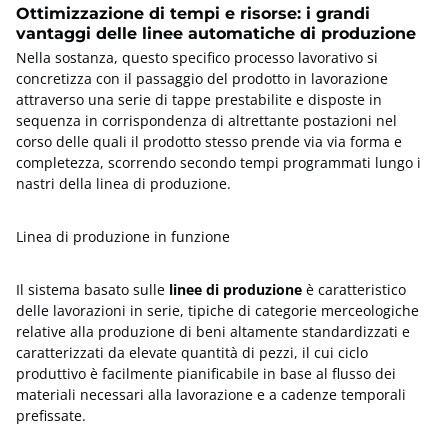
Ottimizzazione di tempi e risorse: i grandi
Altre macchine
Trattamento e filtrazione
vantaggi delle linee automatiche di produzione
metalmeccaniche
dell'aria
Nella sostanza, questo specifico processo lavorativo si
concretizza con il passaggio del prodotto in lavorazione
attraverso una serie di tappe prestabilite e disposte in
Attrezzature per la
Misurazione e prova
sequenza in corrispondenza di altrettante postazioni nel
lavorazione...
corso delle quali il prodotto stesso prende via via forma e
completezza, scorrendo secondo tempi programmati lungo i
nastri della linea di produzione.
Linee di produzione
Linea di produzione in funzione
Il sistema basato sulle
linee di produzione
è caratteristico
delle lavorazioni in serie, tipiche di categorie merceologiche
relative alla produzione di beni altamente standardizzati e
caratterizzati da elevate quantità di pezzi, il cui ciclo
produttivo è facilmente pianificabile in base al flusso dei
materiali necessari alla lavorazione e a cadenze temporali
prefissate.