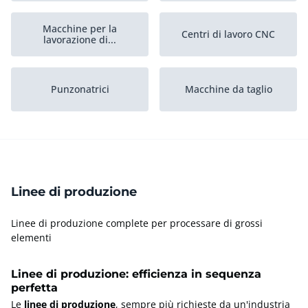
Macchine per la
Centri di lavoro CNC
lavorazione di...
Punzonatrici
Macchine da taglio
Trattamento superficie
Forgiatrici
metalli
Linee di produzione
Sabbiatrici
Stampa 3D
Linee di produzione complete per processare di grossi
elementi
Alesatrici
Levigatrici stazionarie
Linee di produzione: efficienza in sequenza
perfetta
Attrezzature per
Le
linee di produzione
, sempre più richieste da un'industria