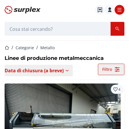
Home
Barra di ricerca
Home
Categorie
Metallo
Linee di produzione metalmeccanica
Filtro
Data di chiusura (a breve)
4