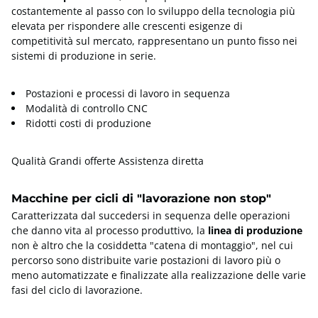
Fresatrici
saldatura
costantemente al passo con lo sviluppo della tecnologia più
elevata per rispondere alle crescenti esigenze di
competitività sul mercato, rappresentano un punto fisso nei
sistemi di produzione in serie.
Curvatrici e piegatrici
Macchine utensili
Postazioni e processi di lavoro in sequenza
Modalità di controllo CNC
Torni
Macchine trituratrici
Ridotti costi di produzione
Qualità Grandi offerte Assistenza diretta
Macchine per
Perforatrici
elettroerosione
Macchine per cicli di "lavorazione non stop"
Caratterizzata dal succedersi in sequenza delle operazioni
Presse
Stock metalli
che danno vita al processo produttivo, la
linea di produzione
non è altro che la cosiddetta "catena di montaggio", nel cui
percorso sono distribuite varie postazioni di lavoro più o
meno automatizzate e finalizzate alla realizzazione delle varie
Parti di macchine,
Stozzatrici
fasi del ciclo di lavorazione.
strumenti e...