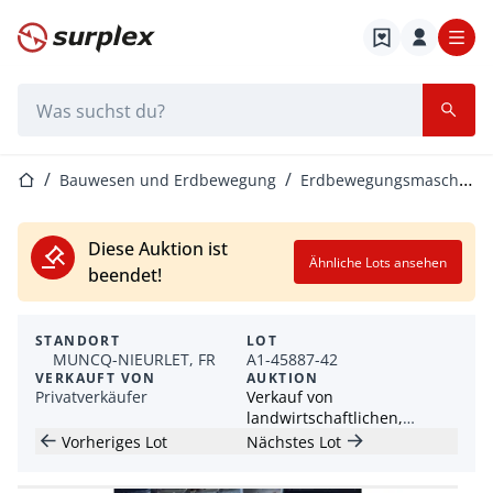
Startseite
Suchleiste
Startseite
Bauwesen und Erdbewegung
Erdbewegungsmaschinen
Diese Auktion ist
Ähnliche Lots ansehen
beendet!
STANDORT
LOT
MUNCQ-NIEURLET, FR
A1-45887-42
VERKAUFT VON
AUKTION
Privatverkäufer
Verkauf von
landwirtschaftlichen,
Erdbewegungs-, Logistik-,
Vorheriges Lot
Nächstes Lot
Lager- und
Transportgeräten – Mai