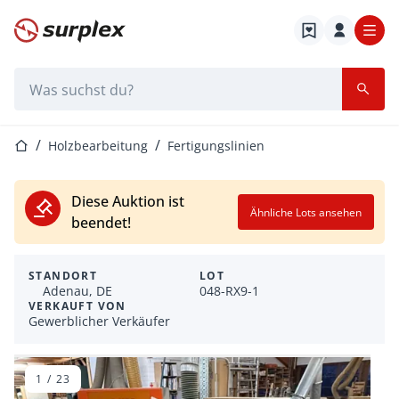
Startseite
Suchleiste
Startseite
Holzbearbeitung
Fertigungslinien
Diese Auktion ist
Ähnliche Lots ansehen
beendet!
STANDORT
LOT
Adenau, DE
048-RX9-1
VERKAUFT VON
Gewerblicher Verkäufer
1
/
23