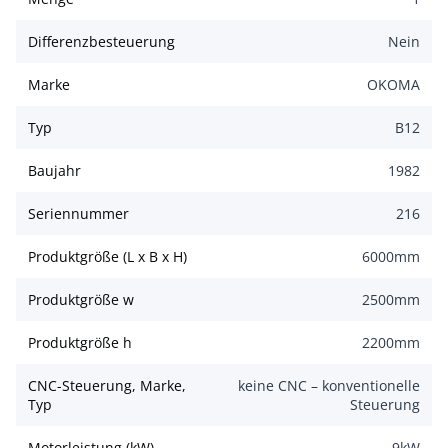
Differenzbesteuerung
Nein
Marke
OKOMA
Typ
B12
Baujahr
1982
Seriennummer
216
Produktgröße (L x B x H)
6000
mm
Produktgröße w
2500
mm
Produktgröße h
2200
mm
CNC-Steuerung, Marke,
keine CNC – konventionelle
Typ
Steuerung
Motorleistung (kW)
9
kW