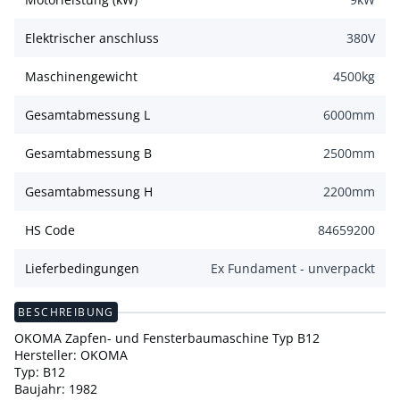
Elektrischer anschluss
380
V
Maschinengewicht
4500
kg
Gesamtabmessung L
6000
mm
Gesamtabmessung B
2500
mm
Gesamtabmessung H
2200
mm
HS Code
84659200
Lieferbedingungen
Ex Fundament - unverpackt
BESCHREIBUNG
OKOMA Zapfen- und Fensterbaumaschine Typ B12
Hersteller: OKOMA
Typ: B12
Baujahr: 1982