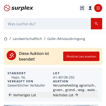
Startseite
Suchleiste
Startseite
Landwirtschaftlich
Gülle-/Mistausbringung
Diese Auktion ist
Ähnliche Lots ansehen
beendet!
STANDORT
LOT
Haps, NL
A1-40138-292
VERKAUFT VON
AUKTION
Gewerblicher Verkäufer
Verzamelveiling agrarisch-,
groen-, grond-, weg-, water-
und transportmaterieel
Vorheriges Lot
Nächstes Lot