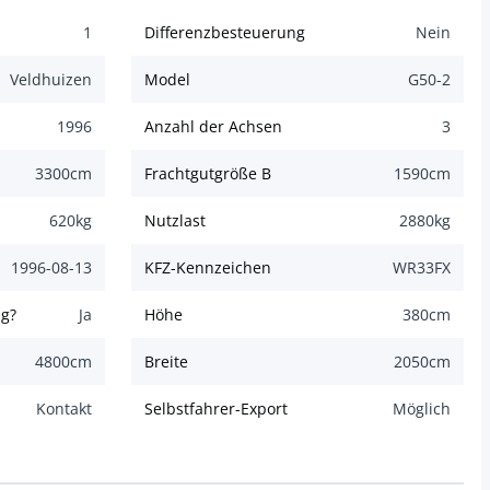
1
Differenzbesteuerung
Nein
Veldhuizen
Model
G50-2
1996
Anzahl der Achsen
3
3300
cm
Frachtgutgröße B
1590
cm
620
kg
Nutzlast
2880
kg
1996-08-13
KFZ-Kennzeichen
WR33FX
ig?
Ja
Höhe
380
cm
4800
cm
Breite
2050
cm
Kontakt
Selbstfahrer-Export
Möglich