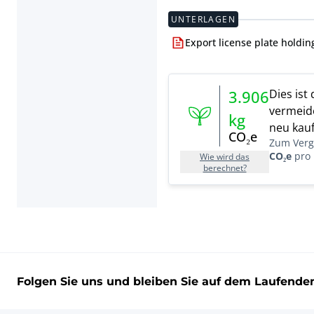
UNTERLAGEN
Export license plate holdin
Dies ist
3.906
vermeide
kg
neu kauf
CO₂e
Zum Vergl
CO₂e
pro 
Wie wird das
berechnet?
Folgen Sie uns und bleiben Sie auf dem Laufende