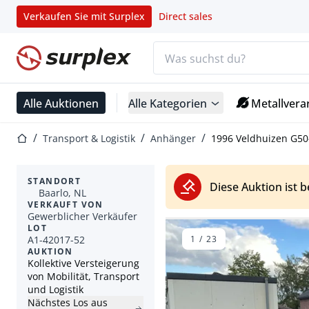
Verkaufen Sie mit Surplex
Direct sales
Suchleiste
Startseite
Alle Auktionen
Alle Kategorien
Metallvera
Startseite
Transport & Logistik
Anhänger
1996 Veldhuizen G50
STANDORT
Diese Auktion ist 
Baarlo, NL
VERKAUFT VON
Gewerblicher Verkäufer
LOT
A1-42017-52
1
/
23
AUKTION
Kollektive Versteigerung
von Mobilität, Transport
und Logistik
Nächstes Los aus