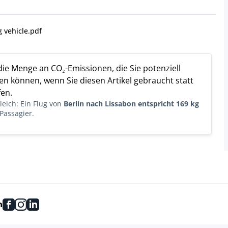
g vehicle.pdf
 die Menge an CO₂-Emissionen, die Sie potenziell
n können, wenn Sie diesen Artikel gebraucht statt
en.
eich: Ein Flug von
Berlin nach Lissabon entspricht 169 kg
Passagier.
facebook
instagram
linkedin
n