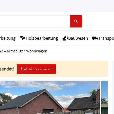
rbeitung
Holzbearbeitung
Bauwesen
Transpo
-2 – armseliger Wohnwagen
beendet!
Ähnliche Lots ansehen