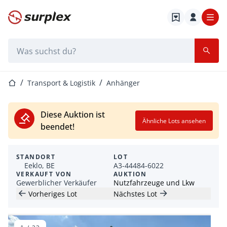
Startseite
Suchleiste
Startseite
Transport & Logistik
Anhänger
Diese Auktion ist
Ähnliche Lots ansehen
beendet!
STANDORT
LOT
Eeklo, BE
A3-44484-6022
VERKAUFT VON
AUKTION
Gewerblicher Verkäufer
Nutzfahrzeuge und Lkw
Vorheriges Lot
Nächstes Lot