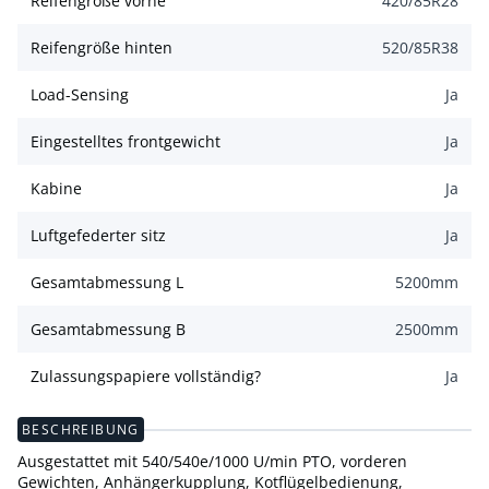
Reifengröße vorne
420/85R28
Reifengröße hinten
520/85R38
Load-Sensing
Ja
Eingestelltes frontgewicht
Ja
Kabine
Ja
Luftgefederter sitz
Ja
Gesamtabmessung L
5200
mm
Gesamtabmessung B
2500
mm
Zulassungspapiere vollständig?
Ja
BESCHREIBUNG
Ausgestattet mit 540/540e/1000 U/min PTO, vorderen
Gewichten, Anhängerkupplung, Kotflügelbedienung,