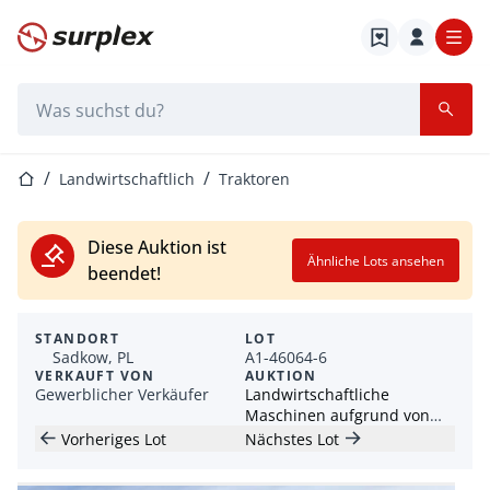
Startseite
Suchleiste
Startseite
Landwirtschaftlich
Traktoren
Diese Auktion ist
Ähnliche Lots ansehen
beendet!
STANDORT
LOT
Sadkow, PL
A1-46064-6
VERKAUFT VON
AUKTION
Gewerblicher Verkäufer
Landwirtschaftliche
Maschinen aufgrund von
Produktionswechsel bei
Vorheriges Lot
Nächstes Lot
Hedro Farms Polska