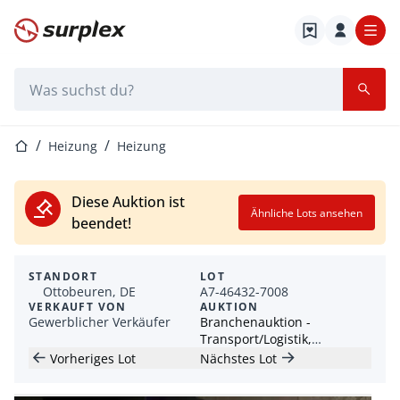
Startseite
Suchleiste
Startseite
Heizung
Heizung
Diese Auktion ist
Ähnliche Lots ansehen
beendet!
STANDORT
LOT
Ottobeuren, DE
A7-46432-7008
VERKAUFT VON
AUKTION
Gewerblicher Verkäufer
Branchenauktion -
Transport/Logistik,
Industriemaschinen &
Vorheriges Lot
Nächstes Lot
Freizeit