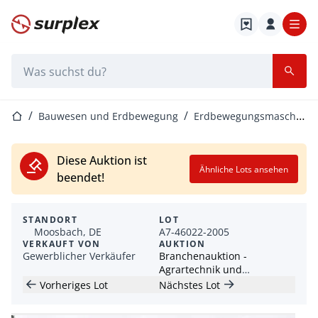
Startseite
Suchleiste
Startseite
Bauwesen und Erdbewegung
Erdbewegungsmaschinen
Diese Auktion ist
Ähnliche Lots ansehen
beendet!
STANDORT
LOT
Moosbach, DE
A7-46022-2005
VERKAUFT VON
AUKTION
Gewerblicher Verkäufer
Branchenauktion -
Agrartechnik und
Erdbewegungsmaschinen
Vorheriges Lot
Nächstes Lot