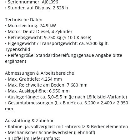
• Seriennummer: AJ0L096
• Stunden auf Display: 2.528 h
Technische Daten
• Motorleistung: 74,9 kW
• Motor: Deutz Diesel, 4 Zylinder
• Betriebsgewicht: 9.750 kg (≈ 10 t Klasse)
• Eigengewicht / Transportgewicht: ca. 9.300 kg lt.
Typenschild
• Reifengröße: Standardbereifung (genaue Angabe bitte
ergänzen)
Abmessungen & Arbeitsbereiche
• Max. Grabtiefe: 4.254 mm
• Max. Reichweite am Boden: 7.680 mm
• Max. Auskipphöhe: 6.950 mm
• Auslegerlänge: ca. 5,0–5,5 m (je nach Löffelstiel-Variante)
• Gesamtabmessungen (L x B x H): ca. 6.200 × 2.400 × 2.950
mm
Ausstattung & Zubehör
• Kabine: ja, vollverglast mit Fahrersitz & Bedienelementen
• Mechanischer Schnellwechsler (Lehnhoff)
• 3 Löffel im Lieferumfang: