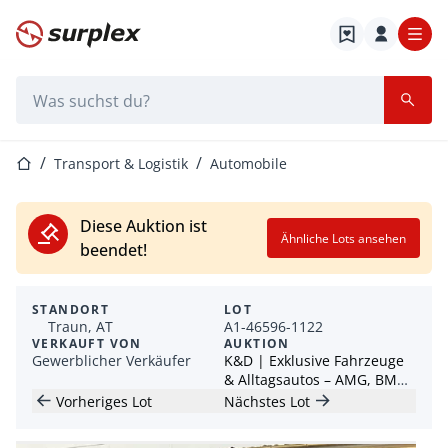
Startseite
Suchleiste
Startseite
Transport & Logistik
Automobile
Diese Auktion ist
Ähnliche Lots ansehen
beendet!
STANDORT
LOT
Traun, AT
A1-46596-1122
VERKAUFT VON
AUKTION
Gewerblicher Verkäufer
K&D | Exklusive Fahrzeuge
& Alltagsautos – AMG, BMW,
Cadillac, Audi u. v. m.
Vorheriges Lot
Nächstes Lot