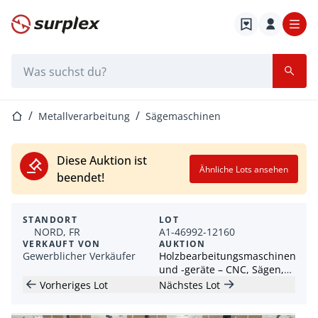
Startseite
Suchleiste
Startseite
Metallverarbeitung
Sägemaschinen
Diese Auktion ist
Ähnliche Lots ansehen
beendet!
STANDORT
LOT
NORD, FR
A1-46992-12160
VERKAUFT VON
AUKTION
Gewerblicher Verkäufer
Holzbearbeitungsmaschinen
und -geräte – CNC, Sägen,
Schleifen und
Vorheriges Lot
Nächstes Lot
Werkstattgeräte – Neu und
ungenutzt