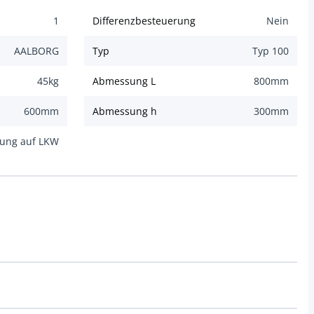
1
Differenzbesteuerung
Nein
AALBORG
Typ
Typ 100
45
kg
Abmessung L
800
mm
600
mm
Abmessung h
300
mm
dung auf LKW