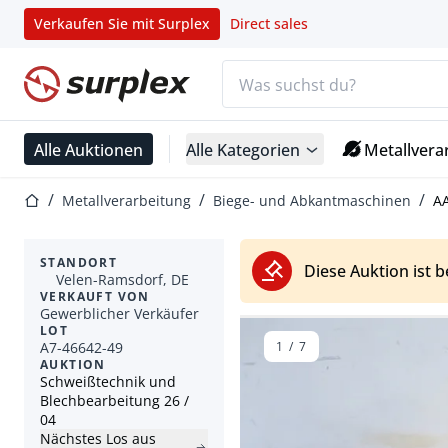
Verkaufen Sie mit Surplex
Direct sales
Suchleiste
Startseite
Alle Auktionen
Alle Kategorien
Metallvera
Startseite
Metallverarbeitung
Biege- und Abkantmaschinen
AA
STANDORT
Diese Auktion ist 
Velen-Ramsdorf, DE
VERKAUFT VON
Gewerblicher Verkäufer
LOT
A7-46642-49
1
/
7
AUKTION
Schweißtechnik und
Blechbearbeitung 26 /
04
Nächstes Los aus