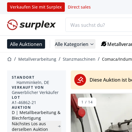
Verkaufen Sie mit Surplex
Direct sales
Suchleiste
Startseite
Alle Auktionen
Alle Kategorien
Metallvera
Startseite
Metallverarbeitung
Stanzmaschinen
Comaca/Indums
STANDORT
Diese Auktion ist 
Hamminkeln, DE
VERKAUFT VON
Gewerblicher Verkäufer
LOT
A1-46862-21
1
/
14
AUKTION
D | Metallbearbeitung &
Blechfertigung
Nächstes Los aus
derselben Auktion