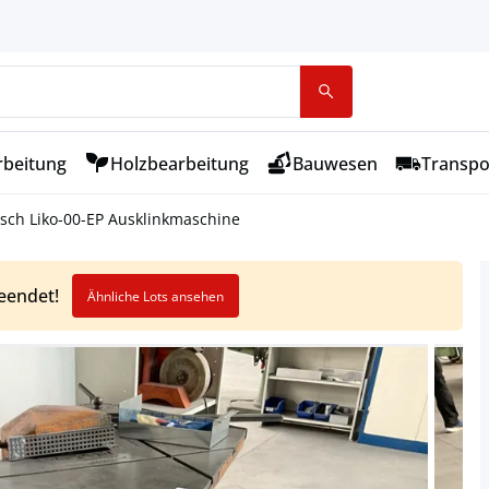
rbeitung
Holzbearbeitung
Bauwesen
Transpo
ch Liko-00-EP Ausklinkmaschine
beendet!
Ähnliche Lots ansehen