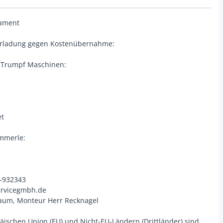
dament
erladung gegen Kostenübernahme:
 Trumpf Maschinen:
et
ämmerle:
3-932343
ervicegmbh.de
aum, Monteur Herr Recknagel
äischen Union (EU) und Nicht-EU-Ländern (Drittländer) sind