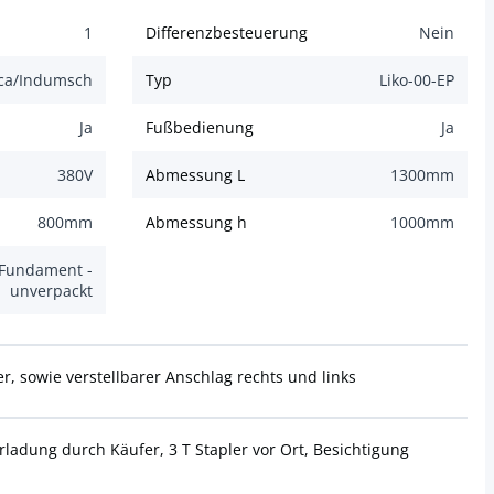
1
Differenzbesteuerung
Nein
ca/Indumsch
Typ
Liko-00-EP
Ja
Fußbedienung
Ja
380
V
Abmessung L
1300
mm
800
mm
Abmessung h
1000
mm
 Fundament -
unverpackt
r, sowie verstellbarer Anschlag rechts und links
adung durch Käufer, 3 T Stapler vor Ort, Besichtigung