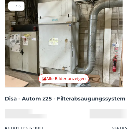
1
/
6
Vorheriger Artikel
Nächster
Alle Bilder anzeigen
Disa - Autom z25 - Filterabsaugungssystem
AKTUELLES GEBOT
STATUS