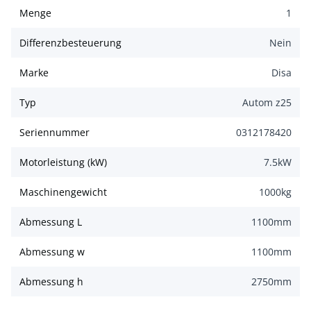
Menge
1
Differenzbesteuerung
Nein
Marke
Disa
Typ
Autom z25
Seriennummer
0312178420
Motorleistung (kW)
7.5
kW
Maschinengewicht
1000
kg
Abmessung L
1100
mm
Abmessung w
1100
mm
Abmessung h
2750
mm