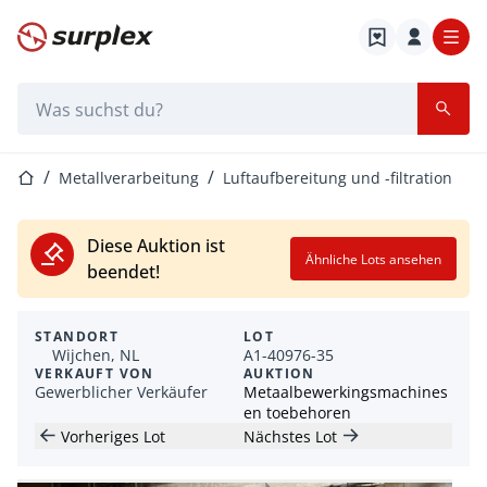
Startseite
Suchleiste
Startseite
Metallverarbeitung
Luftaufbereitung und -filtration
Diese Auktion ist
Ähnliche Lots ansehen
beendet!
STANDORT
LOT
Wijchen, NL
A1-40976-35
VERKAUFT VON
AUKTION
Gewerblicher Verkäufer
Metaalbewerkingsmachines
en toebehoren
Vorheriges Lot
Nächstes Lot