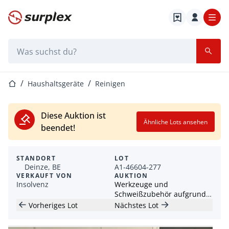
Startseite
Suchleiste
Startseite
Haushaltsgeräte
Reinigen
Diese Auktion ist
Ähnliche Lots ansehen
beendet!
STANDORT
LOT
Deinze, BE
A1-46604-277
VERKAUFT VON
AUKTION
Insolvenz
Werkzeuge und
Schweißzubehör aufgrund
der Insolvenz von VAMATEC
Vorheriges Lot
Nächstes Lot
BV