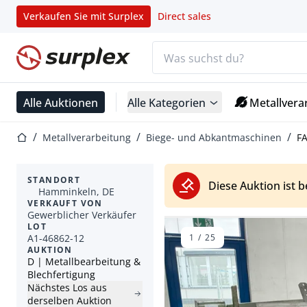
Verkaufen Sie mit Surplex
Direct sales
Suchleiste
Startseite
Alle Auktionen
Alle Kategorien
Metallvera
Startseite
Metallverarbeitung
Biege- und Abkantmaschinen
FA
STANDORT
Diese Auktion ist 
Hamminkeln, DE
VERKAUFT VON
Gewerblicher Verkäufer
LOT
A1-46862-12
1
/
25
AUKTION
D | Metallbearbeitung &
Blechfertigung
Nächstes Los aus
derselben Auktion