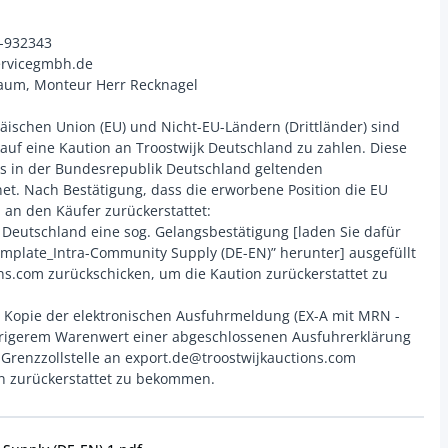
3-932343
ervicegmbh.de
aum, Monteur Herr Recknagel
äischen Union (EU) und Nicht-EU-Ländern (Drittländer) sind
kauf eine Kaution an Troostwijk Deutschland zu zahlen. Diese
es in der Bundesrepublik Deutschland geltenden
t. Nach Bestätigung, dass die erworbene Position die EU
n an den Käufer zurückerstattet:
 Deutschland eine sog. Gelangsbestätigung [laden Sie dafür
emplate_Intra-Community Supply (DE-EN)” herunter] ausgefüllt
ns.com zurückschicken, um die Kaution zurückerstattet zu
 Kopie der elektronischen Ausfuhrmeldung (EX-A mit MRN -
edrigerem Warenwert einer abgeschlossenen Ausfuhrerklärung
Grenzzollstelle an export.de@troostwijkauctions.com