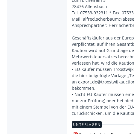
Zum Eichelrain 5
78476 Allensbach
Tel. 07533-932311 * Fax: 0753
Mail: alfred.scherbaum@abss
Ansprechpartner: Herr Scherb
Geschäftskäufer aus der Europ
verpflichtet, auf ihren Gesamt
Kaution wird auf Grundlage d
Mehrwertsteuersatzes berechne
verlassen hat, wird die Kautio
• EU-Käufer müssen Troostwijk
die hier beigefügte Vorlage „T
an export.de@troostwijkauctio
bekommen.
• Nicht-EU-Käufer müssen eine
nur zur Prüfung) oder bei ni
mit einem Stempel von der EU-
UNTERLAGEN