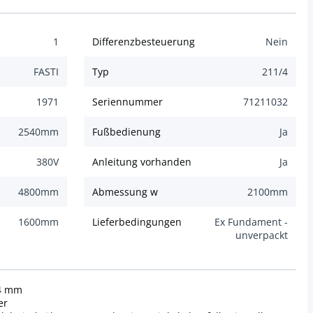
1
Differenzbesteuerung
Nein
FASTI
Typ
211/4
1971
Seriennummer
71211032
2540
mm
Fußbedienung
Ja
380
V
Anleitung vorhanden
Ja
4800
mm
Abmessung w
2100
mm
1600
mm
Lieferbedingungen
Ex Fundament -
unverpackt
 4 mm
er