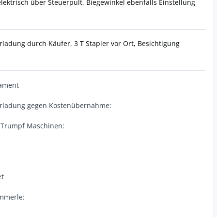
elektrisch über Steuerpult, Biegewinkel ebenfalls Einstellung
adung durch Käufer, 3 T Stapler vor Ort, Besichtigung
dament
erladung gegen Kostenübernahme:
 Trumpf Maschinen:
et
ämmerle: