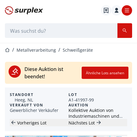
Startseite
Suchleiste
Startseite
Metallverarbeitung
Schweißgeräte
Diese Auktion ist
Ähnliche Lots ansehen
beendet!
STANDORT
LOT
Heeg, NL
A1-41997-99
VERKAUFT VON
AUKTION
Gewerblicher Verkäufer
Kollektive Auktion von
Industriemaschinen und
Werkzeugen
Vorheriges Lot
Nächstes Lot