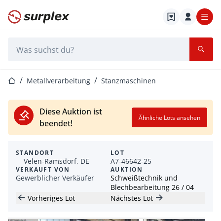
Startseite
Suchleiste
Startseite
Metallverarbeitung
Stanzmaschinen
Diese Auktion ist
Ähnliche Lots ansehen
beendet!
STANDORT
LOT
Velen-Ramsdorf, DE
A7-46642-25
VERKAUFT VON
AUKTION
Gewerblicher Verkäufer
Schweißtechnik und
Blechbearbeitung 26 / 04
Vorheriges Lot
Nächstes Lot