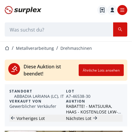
Startseite
Suchleiste
Startseite
Metallverarbeitung
Drehmaschinen
Diese Auktion ist
Ähnliche Lots ansehen
beendet!
STANDORT
LOT
ABBADIA LARIANA (LC), IT
A7-46538-30
VERKAUFT VON
AUKTION
Gewerblicher Verkäufer
RABATTE! - MATSUURA,
HAAS - KOSTENLOSE LKW-
BELADUNG:
Vorheriges Lot
Nächstes Lot
Bearbeitungszentren, CNC-
Maschinen, Werkzeuge und