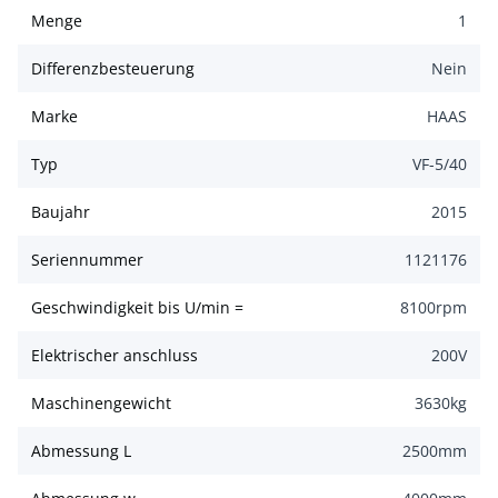
Menge
1
Differenzbesteuerung
Nein
Marke
HAAS
Typ
VF-5/40
Baujahr
2015
Seriennummer
1121176
Geschwindigkeit bis U/min =
8100
rpm
Elektrischer anschluss
200
V
Maschinengewicht
3630
kg
Abmessung L
2500
mm