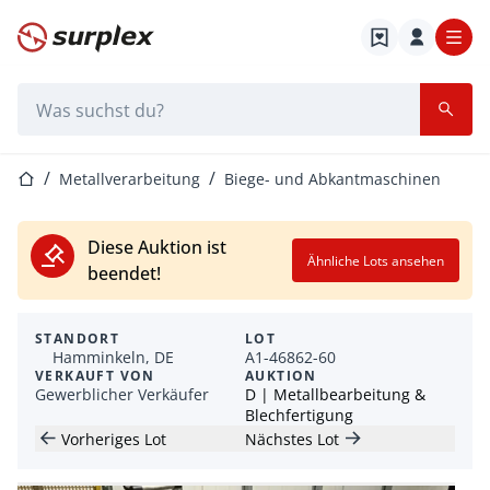
Startseite
Suchleiste
Startseite
Metallverarbeitung
Biege- und Abkantmaschinen
Diese Auktion ist
Ähnliche Lots ansehen
beendet!
STANDORT
LOT
Hamminkeln, DE
A1-46862-60
VERKAUFT VON
AUKTION
Gewerblicher Verkäufer
D | Metallbearbeitung &
Blechfertigung
Vorheriges Lot
Nächstes Lot