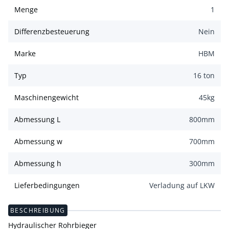
Menge
1
Differenzbesteuerung
Nein
Marke
HBM
Typ
16 ton
Maschinengewicht
45
kg
Abmessung L
800
mm
Abmessung w
700
mm
Abmessung h
300
mm
Lieferbedingungen
Verladung auf LKW
BESCHREIBUNG
Hydraulischer Rohrbieger