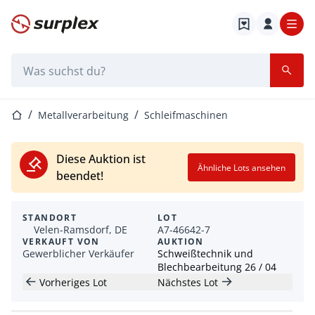
Startseite
Suchleiste
Startseite
Metallverarbeitung
Schleifmaschinen
Diese Auktion ist
Ähnliche Lots ansehen
beendet!
STANDORT
LOT
Velen-Ramsdorf, DE
A7-46642-7
VERKAUFT VON
AUKTION
Gewerblicher Verkäufer
Schweißtechnik und
Blechbearbeitung 26 / 04
Vorheriges Lot
Nächstes Lot