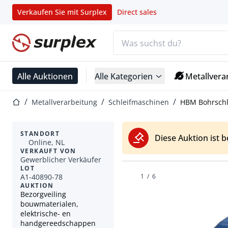
Verkaufen Sie mit Surplex
Direct sales
Suchleiste
Startseite
Alle Auktionen
Alle Kategorien
Metallvera
Startseite
Metallverarbeitung
Schleifmaschinen
HBM Bohrschl
STANDORT
Diese Auktion ist 
Online, NL
VERKAUFT VON
Gewerblicher Verkäufer
LOT
A1-40890-78
1
/
6
AUKTION
Bezorgveiling
bouwmaterialen,
elektrische- en
handgereedschappen