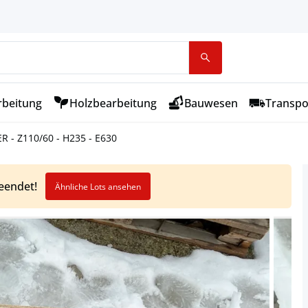
rbeitung
Holzbearbeitung
Bauwesen
Transpo
 - Z110/60 - H235 - E630
beendet!
Ähnliche Lots ansehen