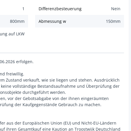
1
Differenzbesteuerung
Nein
800
mm
Abmessung w
150
mm
dung auf LKW
06.2026 erfolgen.
d freiwillig.
m Zustand verkauft, wie sie liegen und stehen. Ausdrücklich
s keine vollständige Bestandsaufnahme und Überprüfung der
tionsobjekte durchgeführt werden.
len, vor der Gebotsabgabe von der ihnen eingeräumten
/Prüfung der Kaufgegenstände Gebrauch zu machen.
ufer aus der Europäischen Union (EU) und Nicht-EU-Ländern
t, auf ihren Gesamtkauf eine Kaution an Troostwijk Deutschland