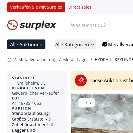
Verkaufen Sie mit Surplex
Direct sales
Suchleiste
Startseite
Alle Auktionen
Alle Kategorien
Metallvera
Startseite
Metallverarbeitung
Metall-Lager
HYDRAULIKZYLINDER
STANDORT
Diese Auktion ist 
Crailsheim, DE
VERKAUFT VON
Gewerblicher Verkäufer
LOT
A1-46785-1663
1
/
3
AUKTION
Standortauflösung:
Großes Ersatzteil- &
Zubehörsortiment für
Bagger und