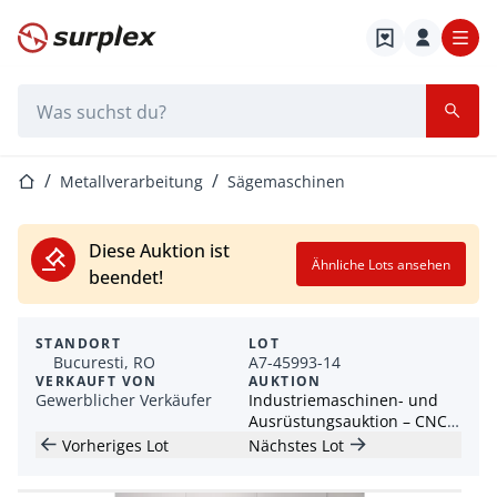
Startseite
Suchleiste
Startseite
Metallverarbeitung
Sägemaschinen
Diese Auktion ist
Ähnliche Lots ansehen
beendet!
STANDORT
LOT
Bucuresti, RO
A7-45993-14
VERKAUFT VON
AUKTION
Gewerblicher Verkäufer
Industriemaschinen- und
Ausrüstungsauktion – CNC,
EDM, Spritzguss, Roboter &
Vorheriges Lot
Nächstes Lot
Fahrzeuge – Rumänien