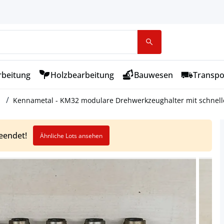
rbeitung
Holzbearbeitung
Bauwesen
Transpo
Kennametal - KM32 modulare Drehwerkzeughalter mit schnel
beendet!
Ähnliche Lots ansehen