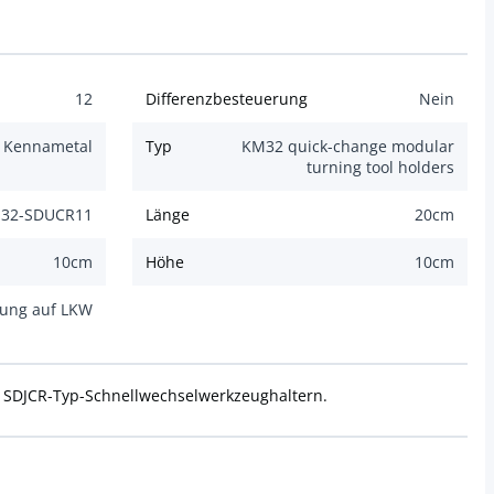
12
Differenzbesteuerung
Nein
Kennametal
Typ
KM32 quick-change modular
turning tool holders
32-SDUCR11
Länge
20
cm
10
cm
Höhe
10
cm
dung auf LKW
 SDJCR-Typ-Schnellwechselwerkzeughaltern.