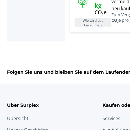
vermeide
kg
neu kauf
CO₂e
Zum Vergl
CO₂e
pro 
Wie wird das
berechnet?
Folgen Sie uns und bleiben Sie auf dem Laufende
Über Surplex
Kaufen ode
Übersicht
Services
Unsere Geschichte
Alle Auktion