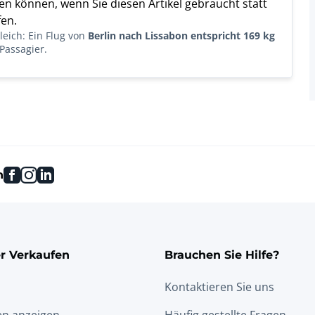
n können, wenn Sie diesen Artikel gebraucht statt
en.
eich: Ein Flug von
Berlin nach Lissabon entspricht 169 kg
Passagier.
facebook
instagram
linkedin
n
r Verkaufen
Brauchen Sie Hilfe?
Kontaktieren Sie uns
en anzeigen
Häufig gestellte Fragen