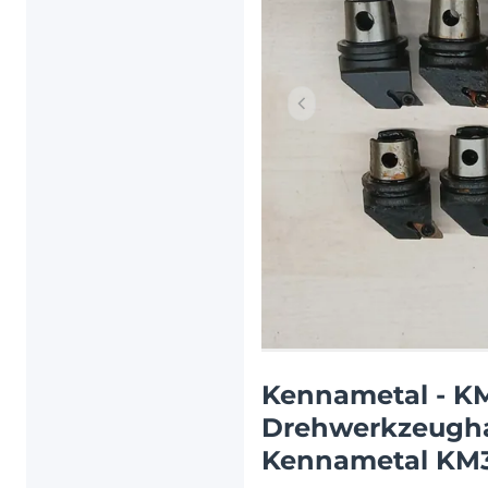
Vorheriger Artikel
Kennametal - K
Drehwerkzeughal
Kennametal KM3