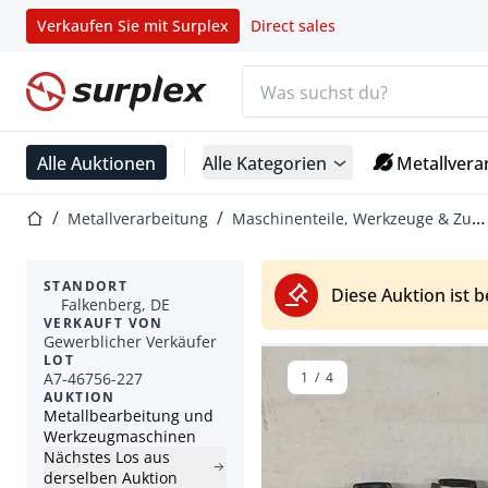
Verkaufen Sie mit Surplex
Direct sales
Suchleiste
Startseite
Alle Auktionen
Alle Kategorien
Metallvera
Startseite
Metallverarbeitung
Maschinenteile, Werkzeuge & Zubehör
STANDORT
Diese Auktion ist 
Falkenberg, DE
VERKAUFT VON
Gewerblicher Verkäufer
LOT
A7-46756-227
1
/
4
AUKTION
Metallbearbeitung und
Werkzeugmaschinen
Nächstes Los aus
derselben Auktion