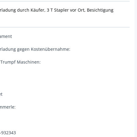
adung durch Käufer, 3 T Stapler vor Ort, Besichtigung
dament
erladung gegen Kostenübernahme:
 Trumpf Maschinen:
et
ämmerle:
3-932343