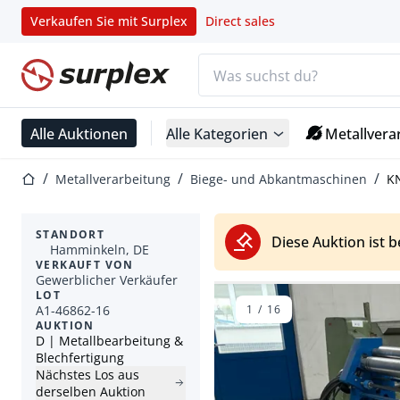
Verkaufen Sie mit Surplex
Direct sales
Suchleiste
Startseite
Alle Auktionen
Alle Kategorien
Metallvera
Startseite
Metallverarbeitung
Biege- und Abkantmaschinen
KN
STANDORT
Diese Auktion ist 
Hamminkeln, DE
VERKAUFT VON
Gewerblicher Verkäufer
LOT
A1-46862-16
1
/
16
AUKTION
D | Metallbearbeitung &
Blechfertigung
Nächstes Los aus
derselben Auktion