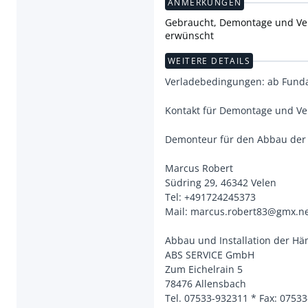
ANMERKUNGEN
Gebraucht, Demontage und Verl
erwünscht
WEITERE DETAILS
Verladebedingungen: ab Fun
Kontakt für Demontage und V
Demonteur für den Abbau der
Marcus Robert
Südring 29, 46342 Velen
Tel: +491724245373
Mail: marcus.robert83@gmx.n
Abbau und Installation der H
ABS SERVICE GmbH
Zum Eichelrain 5
78476 Allensbach
Tel. 07533-932311 * Fax: 0753