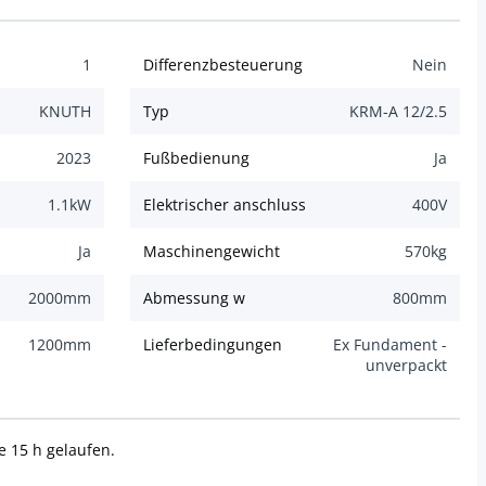
1
Differenzbesteuerung
Nein
KNUTH
Typ
KRM-A 12/2.5
2023
Fußbedienung
Ja
1.1
kW
Elektrischer anschluss
400
V
Ja
Maschinengewicht
570
kg
2000
mm
Abmessung w
800
mm
1200
mm
Lieferbedingungen
Ex Fundament -
unverpackt
e 15 h gelaufen.