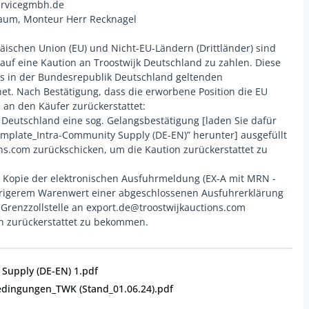
ervicegmbh.de
aum, Monteur Herr Recknagel
äischen Union (EU) und Nicht-EU-Ländern (Drittländer) sind
kauf eine Kaution an Troostwijk Deutschland zu zahlen. Diese
es in der Bundesrepublik Deutschland geltenden
t. Nach Bestätigung, dass die erworbene Position die EU
n an den Käufer zurückerstattet:
 Deutschland eine sog. Gelangsbestätigung [laden Sie dafür
emplate_Intra-Community Supply (DE-EN)” herunter] ausgefüllt
ns.com zurückschicken, um die Kaution zurückerstattet zu
 Kopie der elektronischen Ausfuhrmeldung (EX-A mit MRN -
edrigerem Warenwert einer abgeschlossenen Ausfuhrerklärung
Grenzzollstelle an export.de@troostwijkauctions.com
Supply (DE-EN) 1.pdf
edingungen_TWK (Stand_01.06.24).pdf