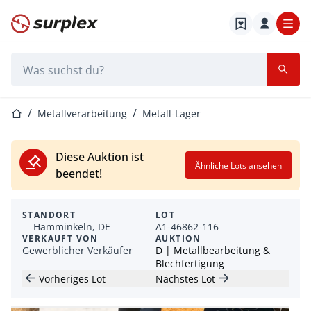
Startseite
Suchleiste
Startseite
Metallverarbeitung
Metall-Lager
Diese Auktion ist
Ähnliche Lots ansehen
beendet!
STANDORT
LOT
Hamminkeln, DE
A1-46862-116
VERKAUFT VON
AUKTION
Gewerblicher Verkäufer
D | Metallbearbeitung &
Blechfertigung
Vorheriges Lot
Nächstes Lot