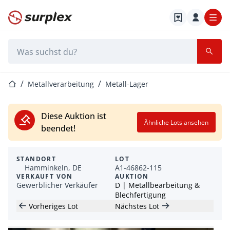
Startseite
Suchleiste
Startseite
Metallverarbeitung
Metall-Lager
Diese Auktion ist
Ähnliche Lots ansehen
beendet!
STANDORT
LOT
Hamminkeln, DE
A1-46862-115
VERKAUFT VON
AUKTION
Gewerblicher Verkäufer
D | Metallbearbeitung &
Blechfertigung
Vorheriges Lot
Nächstes Lot