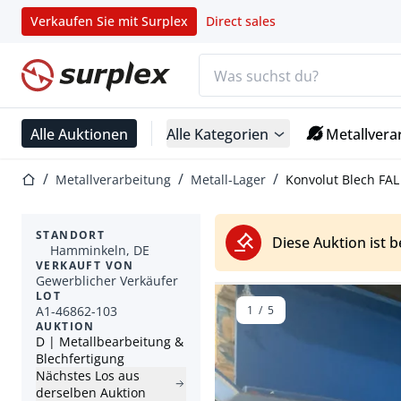
Verkaufen Sie mit Surplex
Direct sales
Suchleiste
Startseite
Alle Auktionen
Alle Kategorien
Metallvera
Startseite
Metallverarbeitung
Metall-Lager
Konvolut Blech FAL
STANDORT
Diese Auktion ist 
Hamminkeln, DE
VERKAUFT VON
Gewerblicher Verkäufer
LOT
A1-46862-103
1
/
5
AUKTION
D | Metallbearbeitung &
Blechfertigung
Nächstes Los aus
derselben Auktion