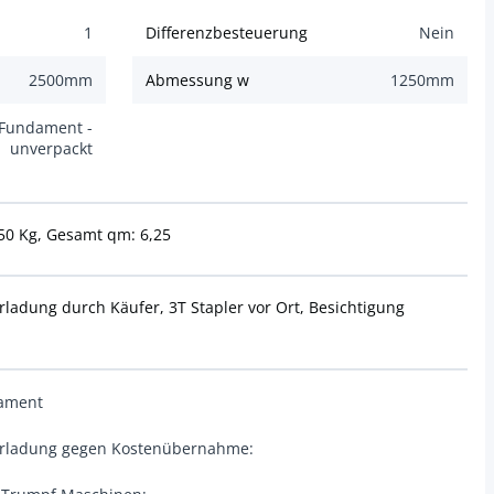
1
Differenzbesteuerung
Nein
2500
mm
Abmessung w
1250
mm
 Fundament -
unverpackt
 50 Kg, Gesamt qm: 6,25
adung durch Käufer, 3T Stapler vor Ort, Besichtigung
dament
erladung gegen Kostenübernahme: