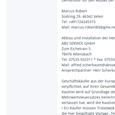
Demonteur für den Abbau der
Marcus Robert
Südring 29, 46342 Velen
Tel: +491724245373
Mail: marcus.robert83@gmx.n
Abbau und Installation der H
ABS SERVICE GmbH
Zum Eichelrain 5
78476 Allensbach
Tel. 07533-932311 * Fax: 0753
Mail: alfred.scherbaum@abss
Ansprechpartner: Herr Scherb
Geschäftskäufer aus der Europ
verpflichtet, auf ihren Gesamt
Kaution wird auf Grundlage d
Mehrwertsteuersatzes berechne
verlassen hat, wird die Kautio
• EU-Käufer müssen Troostwijk
die hier beigefügte Vorlage „T