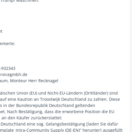
 Trumpf Maschinen:
et
ämmerle:
3-932343
ervicegmbh.de
aum, Monteur Herr Recknagel
äischen Union (EU) und Nicht-EU-Ländern (Drittländer) sind
kauf eine Kaution an Troostwijk Deutschland zu zahlen. Diese
es in der Bundesrepublik Deutschland geltenden
t. Nach Bestätigung, dass die erworbene Position die EU
n an den Käufer zurückerstattet:
 Deutschland eine sog. Gelangsbestätigung [laden Sie dafür
emplate_Intra-Community Supply (DE-EN)” herunter] ausgefüllt