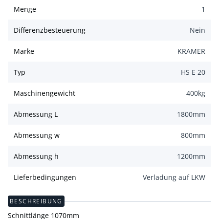
Menge
1
Differenzbesteuerung
Nein
Marke
KRAMER
Typ
HS E 20
Maschinengewicht
400
kg
Abmessung L
1800
mm
Abmessung w
800
mm
Abmessung h
1200
mm
Lieferbedingungen
Verladung auf LKW
BESCHREIBUNG
Schnittlänge 1070mm