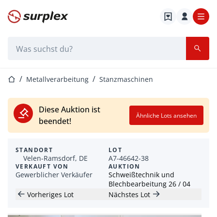
Startseite
Suchleiste
Startseite
Metallverarbeitung
Stanzmaschinen
Diese Auktion ist
Ähnliche Lots ansehen
beendet!
STANDORT
LOT
Velen-Ramsdorf, DE
A7-46642-38
VERKAUFT VON
AUKTION
Gewerblicher Verkäufer
Schweißtechnik und
Blechbearbeitung 26 / 04
Vorheriges Lot
Nächstes Lot