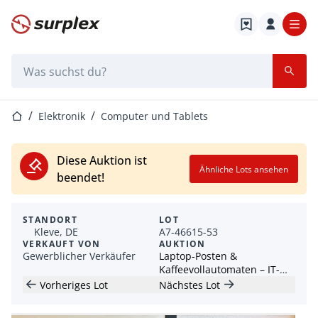
Startseite
Suchleiste
Startseite
Elektronik
Computer und Tablets
Diese Auktion ist
Ähnliche Lots ansehen
beendet!
STANDORT
LOT
Kleve, DE
A7-46615-53
VERKAUFT VON
AUKTION
Gewerblicher Verkäufer
Laptop-Posten &
Kaffeevollautomaten – IT-
und Büroauktion
Vorheriges Lot
Nächstes Lot