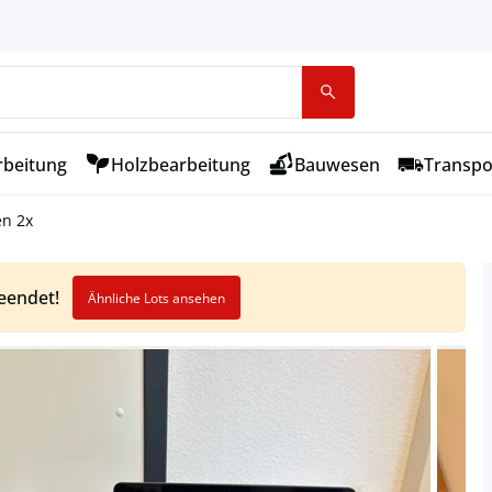
rbeitung
Holzbearbeitung
Bauwesen
Transpo
en 2x
beendet!
Ähnliche Lots ansehen