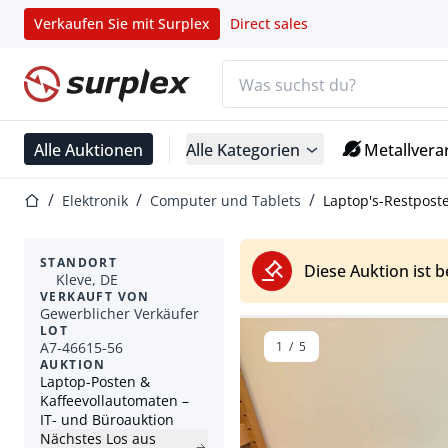
Verkaufen Sie mit Surplex
Direct sales
Suchleiste
Startseite
Alle Auktionen
Alle Kategorien
Metallvera
Startseite
Elektronik
Computer und Tablets
Laptop's-Restpost
STANDORT
Diese Auktion ist 
Kleve, DE
VERKAUFT VON
Gewerblicher Verkäufer
LOT
A7-46615-56
1
/
5
AUKTION
Laptop-Posten &
Kaffeevollautomaten –
IT- und Büroauktion
Nächstes Los aus