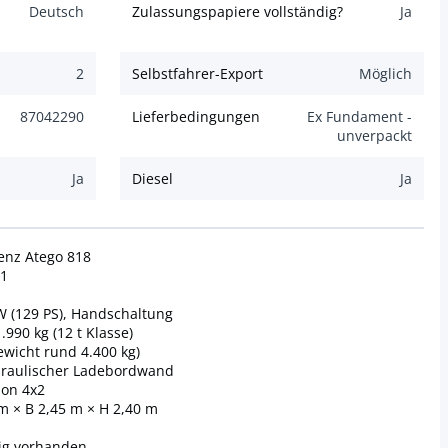
Deutsch
Zulassungspapiere vollständig?
Ja
2
Selbstfahrer-Export
Möglich
87042290
Lieferbedingungen
Ex Fundament -
unverpackt
Ja
Diesel
Ja
enz Atego 818
11
kW (129 PS), Handschaltung
990 kg (12 t Klasse)
gewicht rund 4.400 kg)
ydraulischer Ladebordwand
ion 4x2
 m × B 2,45 m × H 2,40 m
dig vorhanden