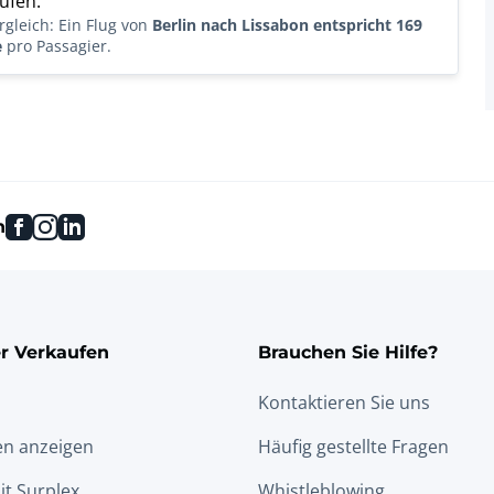
ufen.
gleich: Ein Flug von
Berlin nach Lissabon entspricht 169
e
pro Passagier.
facebook
instagram
linkedin
n
r Verkaufen
Brauchen Sie Hilfe?
Kontaktieren Sie uns
en anzeigen
Häufig gestellte Fragen
it Surplex
Whistleblowing