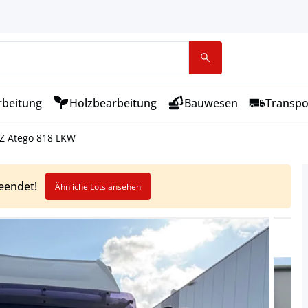
rbeitung
Holzbearbeitung
Bauwesen
Transpo
 Atego 818 LKW
beendet!
Ähnliche Lots ansehen