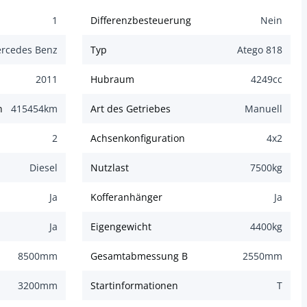
1
Differenzbesteuerung
Nein
rcedes Benz
Typ
Atego 818
2011
Hubraum
4249
cc
n
415454
km
Art des Getriebes
Manuell
2
Achsenkonfiguration
4x2
Diesel
Nutzlast
7500
kg
Ja
Kofferanhänger
Ja
Ja
Eigengewicht
4400
kg
8500
mm
Gesamtabmessung B
2550
mm
3200
mm
Startinformationen
T