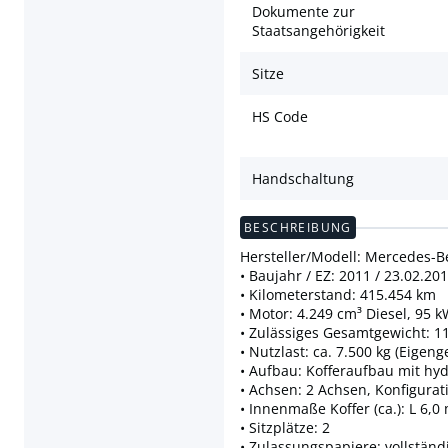
Dokumente zur
Staatsangehörigkeit
Sitze
HS Code
Handschaltung
BESCHREIBUNG
Hersteller/Modell: Mercedes-B
• Baujahr / EZ: 2011 / 23.02.20
• Kilometerstand: 415.454 km
• Motor: 4.249 cm³ Diesel, 95 
• Zulässiges Gesamtgewicht: 11.
• Nutzlast: ca. 7.500 kg (Eigen
• Aufbau: Kofferaufbau mit h
• Achsen: 2 Achsen, Konfigurat
• Innenmaße Koffer (ca.): L 6,0
• Sitzplätze: 2
• Zulassungspapiere: vollstän