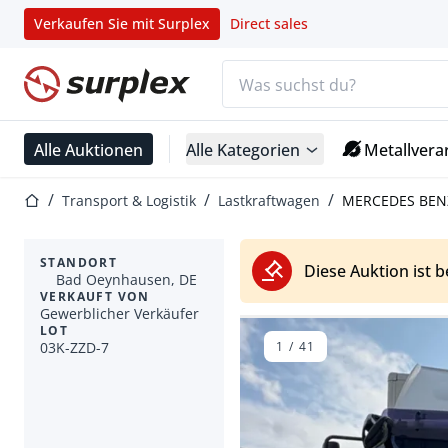
Verkaufen Sie mit Surplex
Direct sales
Suchleiste
Startseite
Alle Auktionen
Alle Kategorien
Metallvera
Startseite
Transport & Logistik
Lastkraftwagen
MERCEDES BENZ
STANDORT
Diese Auktion ist 
Bad Oeynhausen, DE
VERKAUFT VON
Gewerblicher Verkäufer
LOT
03K-ZZD-7
1
/
41