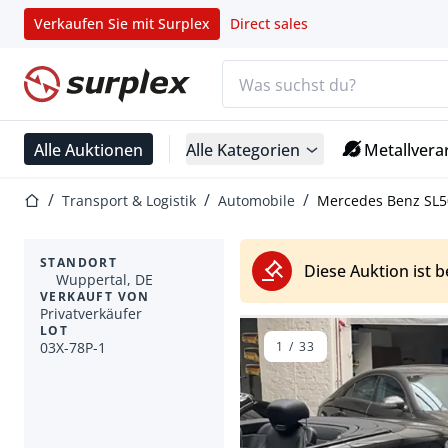
Verkaufen Sie mit Surplex
Direct sales
Suchleiste
Startseite
Alle Auktionen
Alle Kategorien
Metallvera
Startseite
Transport & Logistik
Automobile
Mercedes Benz SL50
STANDORT
Diese Auktion ist 
Wuppertal, DE
VERKAUFT VON
Privatverkäufer
LOT
03X-78P-1
1
/
33