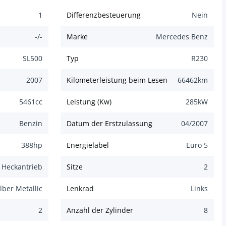
1
Differenzbesteuerung
Nein
-/-
Marke
Mercedes Benz
SL500
Typ
R230
2007
Kilometerleistung beim Lesen
66462
km
5461
cc
Leistung (Kw)
285
kW
Benzin
Datum der Erstzulassung
04/2007
388
hp
Energielabel
Euro 5
Heckantrieb
Sitze
2
ilber Metallic
Lenkrad
Links
2
Anzahl der Zylinder
8