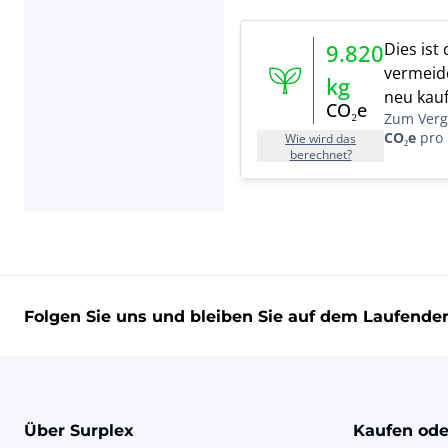
Dies ist
9.820
vermeide
kg
neu kauf
CO₂e
Zum Vergl
CO₂e
pro 
Wie wird das
berechnet?
Folgen Sie uns und bleiben Sie auf dem Laufende
Über Surplex
Kaufen ode