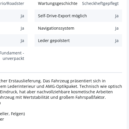
rio/Roadster
Wartungsgeschichte
Scheckheftgepflegt
Ja
Self-Drive-Export möglich
Ja
Ja
Navigationssystem
Ja
Ja
Leder gepolstert
Ja
 Fundament -
unverpackt
er Erstauslieferung. Das Fahrzeug präsentiert sich in
zem Lederinterieur und AMG-Optikpaket. Technisch wie optisch
indruck, hat aber nachvollziehbare kosmetische Arbeiten
ahrzeug mit Wertstabilität und großem Fahrspaßfaktor.
n
ller, Felgen)
er