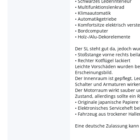
• Schwarzes Lederinterieur
• Multifunktionslenkrad
• Klimaautomatik
• Automatikgetriebe
• Komfortsitze elektrisch verste
• Bordcomputer
• Holz-/Alu-Dekorelemente
Der SL steht gut da, jedoch w
• Stoßstange vorne rechts beila
• Rechter Kotflügel lackiert
Leichte Vorschäden wurden be
Erscheinungsbild.
Der Innenraum ist gepflegt, L
Schalter und Armaturen wirke
Der Motorraum wirkt sauber un
Zustand, allerdings sollte ein
• Originale japanische Papier
• Elektronisches Serviceheft b
• Fahrzeug aus trockener Halle
Eine deutsche Zulassung kann 