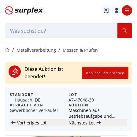
Startseite
Suchleiste
Startseite
Metallverarbeitung
Messen & Prüfen
Diese Auktion ist
Ähnliche Lots ansehen
beendet!
STANDORT
LOT
Hausach, DE
A7-47048-39
VERKAUFT VON
AUKTION
Gewerblicher Verkäufer
Maschinen aus
Betriebsaufgabe und
Produktionsschließung
Vorheriges Lot
Nächstes Lot