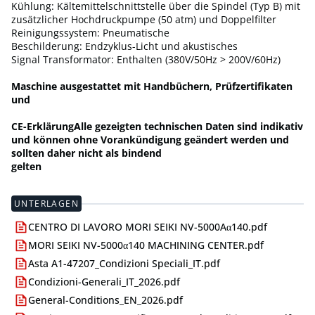
Kühlung: Kältemittelschnittstelle über die Spindel (Typ B) mit
zusätzlicher Hochdruckpumpe (50 atm) und Doppelfilter
Reinigungssystem: Pneumatische
Beschilderung: Endzyklus-Licht und akustisches
Signal Transformator: Enthalten (380V/50Hz > 200V/60Hz)
Maschine ausgestattet mit Handbüchern, Prüfzertifikaten
und
CE-ErklärungAlle gezeigten technischen Daten sind indikativ
und können ohne Vorankündigung geändert werden und
sollten daher nicht als bindend
gelten
UNTERLAGEN
CENTRO DI LAVORO MORI SEIKI NV-5000Aα140.pdf
MORI SEIKI NV-5000α140 MACHINING CENTER.pdf
Asta A1-47207_Condizioni Speciali_IT.pdf
Condizioni-Generali_IT_2026.pdf
General-Conditions_EN_2026.pdf