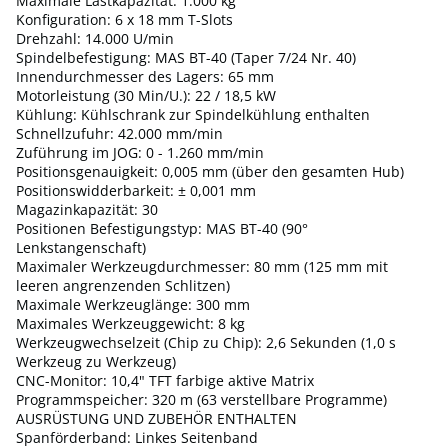
Maximale Lastkapazität: 1.000 kg
Konfiguration: 6 x 18 mm T-Slots
Drehzahl: 14.000 U/min
Spindelbefestigung: MAS BT-40 (Taper 7/24 Nr. 40)
Innendurchmesser des Lagers: 65 mm
Motorleistung (30 Min/U.): 22 / 18,5 kW
Kühlung: Kühlschrank zur Spindelkühlung enthalten
Schnellzufuhr: 42.000 mm/min
Zuführung im JOG: 0 - 1.260 mm/min
Positionsgenauigkeit: 0,005 mm (über den gesamten Hub)
Positionswidderbarkeit: ± 0,001 mm
Magazinkapazität: 30
Positionen Befestigungstyp: MAS BT-40 (90°
Lenkstangenschaft)
Maximaler Werkzeugdurchmesser: 80 mm (125 mm mit
leeren angrenzenden Schlitzen)
Maximale Werkzeuglänge: 300 mm
Maximales Werkzeuggewicht: 8 kg
Werkzeugwechselzeit (Chip zu Chip): 2,6 Sekunden (1,0 s
Werkzeug zu Werkzeug)
CNC-Monitor: 10,4" TFT farbige aktive Matrix
Programmspeicher: 320 m (63 verstellbare Programme)
AUSRÜSTUNG UND ZUBEHÖR ENTHALTEN
Spanförderband: Linkes Seitenband