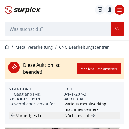
Startseite
Suchleiste
Startseite
Metallverarbeitung
CNC-Bearbeitungszentren
Diese Auktion ist
Ähnliche Lots ansehen
beendet!
STANDORT
LOT
Gaggiano (MI), IT
A1-47207-3
VERKAUFT VON
AUKTION
Gewerblicher Verkäufer
Various metalworking
machines centers
Vorheriges Lot
Nächstes Lot