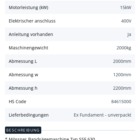
Motorleistung (kW)
15
kW
Elektrischer anschluss
400
V
Anleitung vorhanden
Ja
Maschinengewicht
2000
kg
Abmessung L
2000
mm
Abmessung w
1200
mm
Abmessung h
2200
mm
HS Code
84615000
Lieferbedingungen
Ex Fundament - unverpackt
BESCHREIBUNG
* Mössner Bandsägemaschine Typ SSF 630