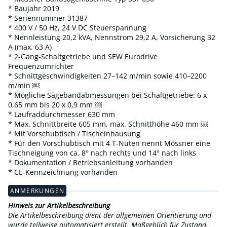
* Baujahr 2019
* Seriennummer 31387
* 400 V / 50 Hz, 24 V DC Steuerspannung
* Nennleistung 20,2 kVA, Nennstrom 29,2 A, Vorsicherung 32
A (max. 63 A)
* 2-Gang-Schaltgetriebe und SEW Eurodrive
Frequenzumrichter
* Schnittgeschwindigkeiten 27–142 m/min sowie 410–2200
m/min ￼
* Mögliche Sägebandabmessungen bei Schaltgetriebe: 6 x
0,65 mm bis 20 x 0,9 mm ￼
* Laufraddurchmesser 630 mm
* Max. Schnittbreite 605 mm, max. Schnitthöhe 460 mm ￼
* Mit Vorschubtisch / Tischeinhausung
* Für den Vorschubtisch mit 4 T-Nuten nennt Mössner eine
Tischneigung von ca. 8° nach rechts und 14° nach links
* Dokumentation / Betriebsanleitung vorhanden
* CE-Kennzeichnung vorhanden
ANMERKUNGEN
Hinweis zur Artikelbeschreibung
Die Artikelbeschreibung dient der allgemeinen Orientierung und
wurde teilweise automatisiert erstellt. Maßgeblich für Zustand,