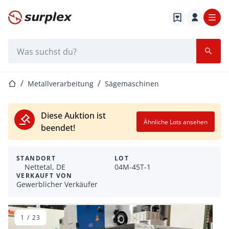
Startseite
Suchleiste
Startseite
Metallverarbeitung
Sägemaschinen
Diese Auktion ist
Ähnliche Lots ansehen
beendet!
STANDORT
LOT
Nettetal, DE
04M-45T-1
VERKAUFT VON
Gewerblicher Verkäufer
1
/
23