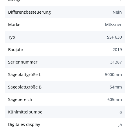
Differenzbesteuerung
Nein
Marke
Mössner
Typ
SSF 630
Baujahr
2019
Seriennummer
31387
Sägeblattgröße L
5000
mm
Sägeblattgröße B
54
mm
Sägebereich
605
mm
Kühlmittelpumpe
Ja
Digitales display
Ja