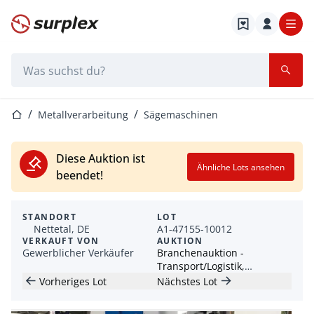
Startseite
Suchleiste
Startseite
Metallverarbeitung
Sägemaschinen
Diese Auktion ist
Ähnliche Lots ansehen
beendet!
STANDORT
LOT
Nettetal, DE
A1-47155-10012
VERKAUFT VON
AUKTION
Gewerblicher Verkäufer
Branchenauktion -
Transport/Logistik,
Industriemaschinen &
Vorheriges Lot
Nächstes Lot
Freizeit