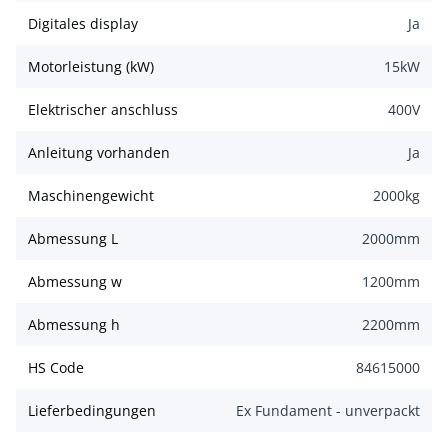
Digitales display
Ja
Motorleistung (kW)
15
kW
Elektrischer anschluss
400
V
Anleitung vorhanden
Ja
Maschinengewicht
2000
kg
Abmessung L
2000
mm
Abmessung w
1200
mm
Abmessung h
2200
mm
HS Code
84615000
Lieferbedingungen
Ex Fundament - unverpackt