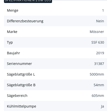
SPEZIFIKATIONEN ZUM LOS
Menge
1
Differenzbesteuerung
Nein
Marke
Mössner
Typ
SSF 630
Baujahr
2019
Seriennummer
31387
Sägeblattgröße L
5000
mm
Sägeblattgröße B
54
mm
Sägebereich
605
mm
Kühlmittelpumpe
Ja