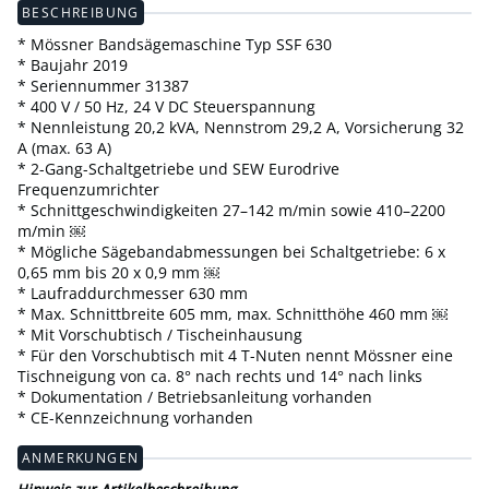
BESCHREIBUNG
* Mössner Bandsägemaschine Typ SSF 630
* Baujahr 2019
* Seriennummer 31387
* 400 V / 50 Hz, 24 V DC Steuerspannung
* Nennleistung 20,2 kVA, Nennstrom 29,2 A, Vorsicherung 32
A (max. 63 A)
* 2-Gang-Schaltgetriebe und SEW Eurodrive
Frequenzumrichter
* Schnittgeschwindigkeiten 27–142 m/min sowie 410–2200
m/min ￼
* Mögliche Sägebandabmessungen bei Schaltgetriebe: 6 x
0,65 mm bis 20 x 0,9 mm ￼
* Laufraddurchmesser 630 mm
* Max. Schnittbreite 605 mm, max. Schnitthöhe 460 mm ￼
* Mit Vorschubtisch / Tischeinhausung
* Für den Vorschubtisch mit 4 T-Nuten nennt Mössner eine
Tischneigung von ca. 8° nach rechts und 14° nach links
* Dokumentation / Betriebsanleitung vorhanden
* CE-Kennzeichnung vorhanden
ANMERKUNGEN