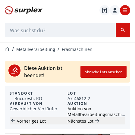
Startseite
Suchleiste
Startseite
Metallverarbeitung
Fräsmaschinen
Diese Auktion ist
Ähnliche Lots ansehen
beendet!
STANDORT
LOT
Bucuresti, RO
A7-46812-2
VERKAUFT VON
AUKTION
Gewerblicher Verkäufer
Auktion von
Metallbearbeitungsmaschinen
– CNC-Fräsen,
Vorheriges Lot
Nächstes Lot
Drehmaschinen und
Werkstattausrüstung –