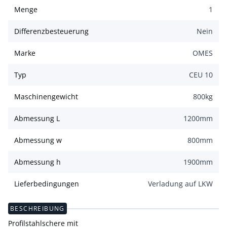
Menge
1
Differenzbesteuerung
Nein
Marke
OMES
Typ
CEU 10
Maschinengewicht
800
kg
Abmessung L
1200
mm
Abmessung w
800
mm
Abmessung h
1900
mm
Lieferbedingungen
Verladung auf LKW
BESCHREIBUNG
Profilstahlschere mit