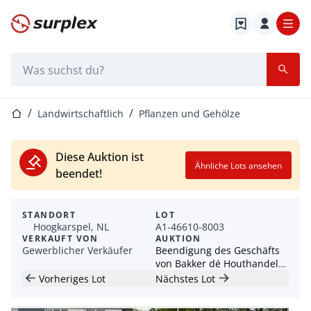
Startseite
Suchleiste
Startseite
Landwirtschaftlich
Pflanzen und Gehölze
Diese Auktion ist
Ähnliche Lots ansehen
beendet!
STANDORT
LOT
Hoogkarspel, NL
A1-46610-8003
VERKAUFT VON
AUKTION
Gewerblicher Verkäufer
Beendigung des Geschäfts
von Bakker dé Houthandel
Hoogkarspel
Vorheriges Lot
Nächstes Lot