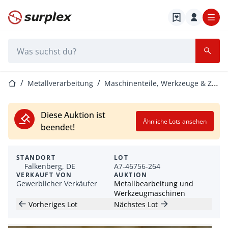
Startseite
Suchleiste
Startseite
Metallverarbeitung
Maschinenteile, Werkzeuge & Zubehör
Diese Auktion ist
Ähnliche Lots ansehen
beendet!
STANDORT
LOT
Falkenberg, DE
A7-46756-264
VERKAUFT VON
AUKTION
Gewerblicher Verkäufer
Metallbearbeitung und
Werkzeugmaschinen
Vorheriges Lot
Nächstes Lot