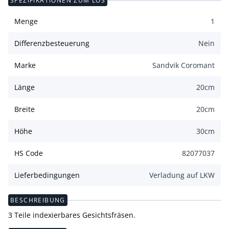
SPEZIFIKATIONEN ZUM LOS
Menge
1
Differenzbesteuerung
Nein
Marke
Sandvik Coromant
Länge
20
cm
Breite
20
cm
Höhe
30
cm
HS Code
82077037
Lieferbedingungen
Verladung auf LKW
BESCHREIBUNG
3 Teile indexierbares Gesichtsfräsen.