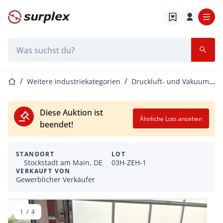
Startseite
Suchleiste
Startseite
Weitere Industriekategorien
Druckluft- und Vakuumgeräte
Diese Auktion ist
Ähnliche Lots ansehen
beendet!
STANDORT
LOT
Stockstadt am Main, DE
03H-ZEH-1
VERKAUFT VON
Gewerblicher Verkäufer
1
/
4