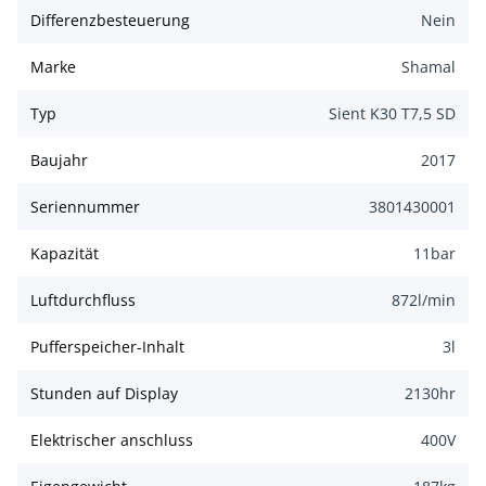
Differenzbesteuerung
Nein
Marke
Shamal
Typ
Sient K30 T7,5 SD
Baujahr
2017
Seriennummer
3801430001
Kapazität
11
bar
Luftdurchfluss
872
l/min
Pufferspeicher-Inhalt
3
l
Stunden auf Display
2130
hr
Elektrischer anschluss
400
V