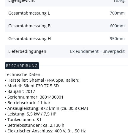
Eigengewicht
187
kg
Gesamtabmessung L
700
mm
Gesamtabmessung B
600
mm
Gesamtabmessung H
950
mm
Lieferbedingungen
Ex Fundament - unverpackt
BESCHREIBUNG
Technische Daten:
• Hersteller: Shamal (FNA Spa, Italien)
• Modell: Silent F30 T7,5 SD
• Baujahr: 2017
• Seriennummer: 3801430001
• Betriebsdruck: 11 bar
• Ansaugleistung: 872 l/min (ca. 30,8 CFM)
• Leistung: 5,5 kW / 7,5 HP
• Tankvolumen: 3 l
• Betriebsstunden: ca. 2.130 h
• Elektrischer Anschluss: 400 V, 3~, 50 Hz