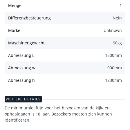
Menge
1
Differenzbesteuerung
Nein
Marke
Unknown
Maschinengewicht
90
kg
Abmessung L
1500
mm
Abmessung w
900
mm
Abmessung h
1830
mm
WEITERE DETAILS
De minimumleeftijd voor het bezoeken van de kijk- en
ophaaldagen is 18 jaar. Bezoekers moeten zich kunnen
identificeren.