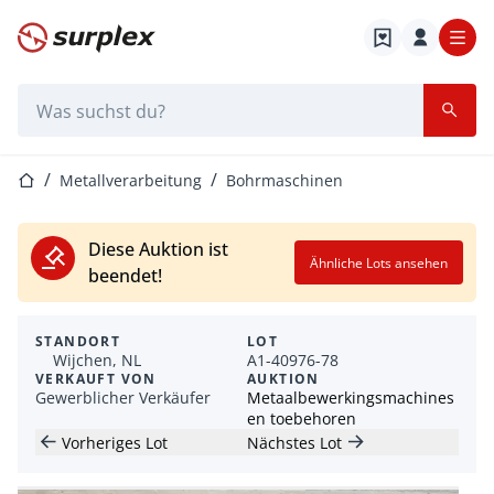
Startseite
Suchleiste
Startseite
Metallverarbeitung
Bohrmaschinen
Diese Auktion ist
Ähnliche Lots ansehen
beendet!
STANDORT
LOT
Wijchen, NL
A1-40976-78
VERKAUFT VON
AUKTION
Gewerblicher Verkäufer
Metaalbewerkingsmachines
en toebehoren
Vorheriges Lot
Nächstes Lot