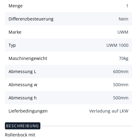
Menge
1
Differenzbesteuerung
Nein
Marke
UWM
Typ
UWM 1000
Maschinengewicht
70
kg
Abmessung L
600
mm
Abmessung w
500
mm
Abmessung h
500
mm
Lieferbedingungen
Verladung auf LKW
BESCHREIBUNG
Rollenbock mit