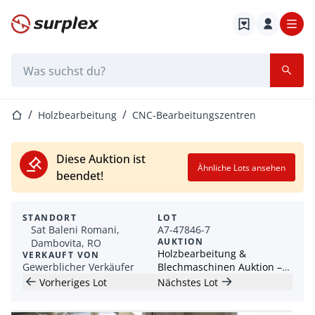
Startseite
Suchleiste
Startseite
Holzbearbeitung
CNC-Bearbeitungszentren
Diese Auktion ist
Ähnliche Lots ansehen
beendet!
STANDORT
LOT
Sat Baleni Romani,
A7-47846-7
AUKTION
Dambovita, RO
Holzbearbeitung &
VERKAUFT VON
Gewerblicher Verkäufer
Blechmaschinen Auktion –
WEEKE CNC & Faserlaser -
Vorheriges Lot
Nächstes Lot
RO