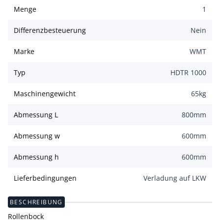
Menge
1
Differenzbesteuerung
Nein
Marke
WMT
Typ
HDTR 1000
Maschinengewicht
65
kg
Abmessung L
800
mm
Abmessung w
600
mm
Abmessung h
600
mm
Lieferbedingungen
Verladung auf LKW
BESCHREIBUNG
Rollenbock