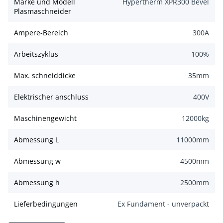
Marke und Modell
Hypertherm XPR300 Bevel
Plasmaschneider
Ampere-Bereich
300
A
Arbeitszyklus
100
%
Max. schneiddicke
35
mm
Elektrischer anschluss
400
V
Maschinengewicht
12000
kg
Abmessung L
11000
mm
Abmessung w
4500
mm
Abmessung h
2500
mm
Lieferbedingungen
Ex Fundament - unverpackt