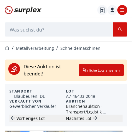
Startseite
Suchleiste
Startseite
Metallverarbeitung
Schneidemaschinen
Diese Auktion ist
Ähnliche Lots ansehen
beendet!
STANDORT
LOT
Blaubeuren, DE
A7-46433-2048
VERKAUFT VON
AUKTION
Gewerblicher Verkäufer
Branchenauktion -
Transport/Logistik,
Industriemaschinen &
Vorheriges Lot
Nächstes Lot
Freizeit