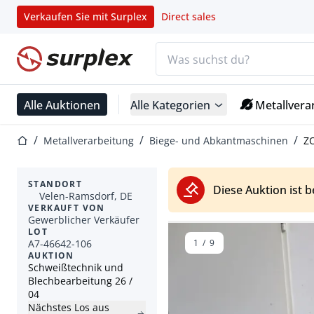
Verkaufen Sie mit Surplex
Direct sales
Suchleiste
Startseite
Alle Auktionen
Alle Kategorien
Metallvera
Startseite
Metallverarbeitung
Biege- und Abkantmaschinen
ZO
STANDORT
Diese Auktion ist 
Velen-Ramsdorf, DE
VERKAUFT VON
Gewerblicher Verkäufer
LOT
A7-46642-106
1
/
9
AUKTION
Schweißtechnik und
Blechbearbeitung 26 /
04
Nächstes Los aus