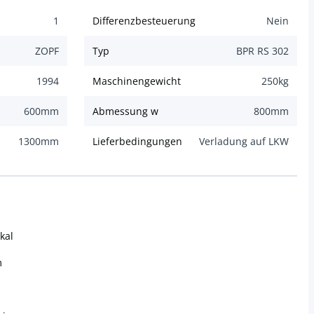
1
Differenzbesteuerung
Nein
ZOPF
Typ
BPR RS 302
1994
Maschinengewicht
250
kg
600
mm
Abmessung w
800
mm
1300
mm
Lieferbedingungen
Verladung auf LKW
kal
m